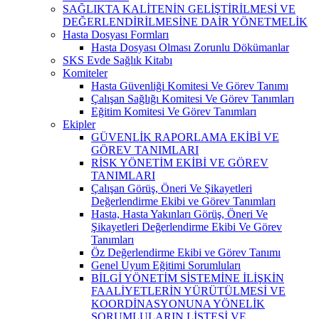
SAĞLIKTA KALİTENİN GELİŞTİRİLMESİ VE
DEĞERLENDİRİLMESİNE DAİR YÖNETMELİK
Hasta Dosyası Formları
Hasta Dosyası Olması Zorunlu Dökümanlar
SKS Evde Sağlık Kitabı
Komiteler
Hasta Güvenliği Komitesi Ve Görev Tanımı
Çalışan Sağlığı Komitesi Ve Görev Tanımları
Eğitim Komitesi Ve Görev Tanımları
Ekipler
GÜVENLİK RAPORLAMA EKİBİ VE
GÖREV TANIMLARI
RİSK YÖNETİM EKİBİ VE GÖREV
TANIMLARI
Çalışan Görüş, Öneri Ve Şikayetleri
Değerlendirme Ekibi ve Görev Tanımları
Hasta, Hasta Yakınları Görüş, Öneri Ve
Şikayetleri Değerlendirme Ekibi Ve Görev
Tanımları
Öz Değerlendirme Ekibi ve Görev Tanımı
Genel Uyum Eğitimi Sorumluları
BİLGİ YÖNETİM SİSTEMİNE İLİŞKİN
FAALİYETLERİN YÜRÜTÜLMESİ VE
KOORDİNASYONUNA YÖNELİK
SORUMLULARIN LİSTESİ VE