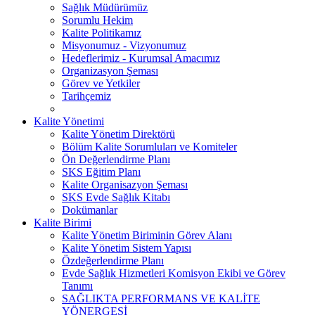
Sağlık Müdürümüz
Sorumlu Hekim
Kalite Politikamız
Misyonumuz - Vizyonumuz
Hedeflerimiz - Kurumsal Amacımız
Organizasyon Şeması
Görev ve Yetkiler
Tarihçemiz
Kalite Yönetimi
Kalite Yönetim Direktörü
Bölüm Kalite Sorumluları ve Komiteler
Ön Değerlendirme Planı
SKS Eğitim Planı
Kalite Organisazyon Şeması
SKS Evde Sağlık Kitabı
Dokümanlar
Kalite Birimi
Kalite Yönetim Biriminin Görev Alanı
Kalite Yönetim Sistem Yapısı
Özdeğerlendirme Planı
Evde Sağlık Hizmetleri Komisyon Ekibi ve Görev
Tanımı
SAĞLIKTA PERFORMANS VE KALİTE
YÖNERGESİ