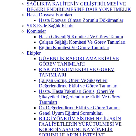
SAĞLIKTA KALİTENİN GELİŞTİRİLMESİ VE
DEĞERLENDİRİLMESİNE DAİR YÖNETMELİK
Hasta Dosyası Formları
Hasta Dosyası Olması Zorunlu Dökümanlar
SKS Evde Sağlık Kitabı
Komiteler
Hasta Güvenliği Komitesi Ve Görev Tanımı
Çalışan Sağlığı Komitesi Ve Görev Tanımları
Eğitim Komitesi Ve Görev Tanımları
Ekipler
GÜVENLİK RAPORLAMA EKİBİ VE
GÖREV TANIMLARI
RİSK YÖNETİM EKİBİ VE GÖREV
TANIMLARI
Çalışan Görüş, Öneri Ve Şikayetleri
Değerlendirme Ekibi ve Görev Tanımları
Hasta, Hasta Yakınları Görüş, Öneri Ve
Şikayetleri Değerlendirme Ekibi Ve Görev
Tanımları
Öz Değerlendirme Ekibi ve Görev Tanımı
Genel Uyum Eğitimi Sorumluları
BİLGİ YÖNETİM SİSTEMİNE İLİŞKİN
FAALİYETLERİN YÜRÜTÜLMESİ VE
KOORDİNASYONUNA YÖNELİK
SORUMLULARIN LİSTESİ VE