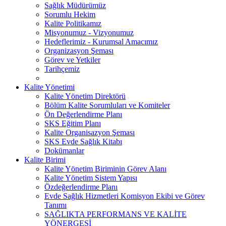
Sağlık Müdürümüz
Sorumlu Hekim
Kalite Politikamız
Misyonumuz - Vizyonumuz
Hedeflerimiz - Kurumsal Amacımız
Organizasyon Şeması
Görev ve Yetkiler
Tarihçemiz
Kalite Yönetimi
Kalite Yönetim Direktörü
Bölüm Kalite Sorumluları ve Komiteler
Ön Değerlendirme Planı
SKS Eğitim Planı
Kalite Organisazyon Şeması
SKS Evde Sağlık Kitabı
Dokümanlar
Kalite Birimi
Kalite Yönetim Biriminin Görev Alanı
Kalite Yönetim Sistem Yapısı
Özdeğerlendirme Planı
Evde Sağlık Hizmetleri Komisyon Ekibi ve Görev
Tanımı
SAĞLIKTA PERFORMANS VE KALİTE
YÖNERGESİ