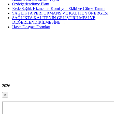
Özdeğerlendirme Planı
Evde Sağlık Hizmetleri Komisyon Ekibi ve Görev Tanımı
SAĞLIKTA PERFORMANS VE KALİTE YÖNERGESİ
SAĞLIKTA KALİTENİN GELİŞTİRİLMESİ VE
DEĞERLENDİRİLMESİNE ...
Hasta Dosyası Formları
2026
×