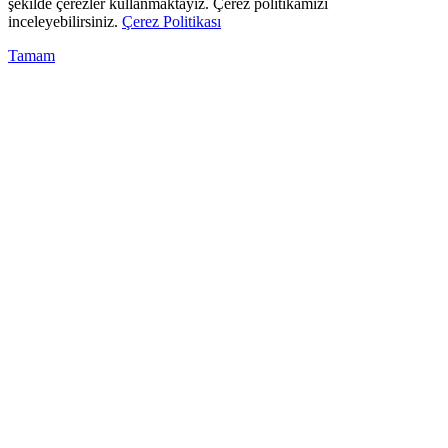
şekilde çerezler kullanmaktayız. Çerez politikamızı
inceleyebilirsiniz.
Çerez Politikası
Tamam