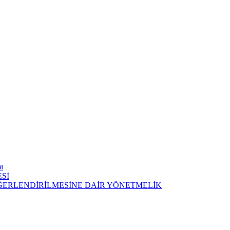
ı
Sİ
EĞERLENDİRİLMESİNE DAİR YÖNETMELİK