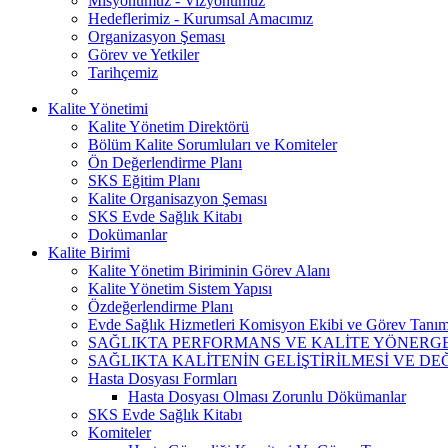
Misyonumuz - Vizyonumuz
Hedeflerimiz - Kurumsal Amacımız
Organizasyon Şeması
Görev ve Yetkiler
Tarihçemiz
Kalite Yönetimi
Kalite Yönetim Direktörü
Bölüm Kalite Sorumluları ve Komiteler
Ön Değerlendirme Planı
SKS Eğitim Planı
Kalite Organisazyon Şeması
SKS Evde Sağlık Kitabı
Dokümanlar
Kalite Birimi
Kalite Yönetim Biriminin Görev Alanı
Kalite Yönetim Sistem Yapısı
Özdeğerlendirme Planı
Evde Sağlık Hizmetleri Komisyon Ekibi ve Görev Tanım
SAĞLIKTA PERFORMANS VE KALİTE YÖNERGE
SAĞLIKTA KALİTENİN GELİŞTİRİLMESİ VE D
Hasta Dosyası Formları
Hasta Dosyası Olması Zorunlu Dökümanlar
SKS Evde Sağlık Kitabı
Komiteler