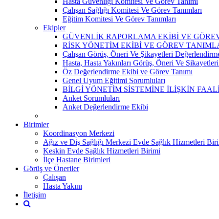
Hasta Güvenliği Komitesi Ve Görev Tanımı
Çalışan Sağlığı Komitesi Ve Görev Tanımları
Eğitim Komitesi Ve Görev Tanımları
Ekipler
GÜVENLİK RAPORLAMA EKİBİ VE GÖRE
RİSK YÖNETİM EKİBİ VE GÖREV TANIML
Çalışan Görüş, Öneri Ve Şikayetleri Değerlendirm
Hasta, Hasta Yakınları Görüş, Öneri Ve Şikayetle
Öz Değerlendirme Ekibi ve Görev Tanımı
Genel Uyum Eğitimi Sorumluları
BİLGİ YÖNETİM SİSTEMİNE İLİŞKİN F
Anket Sorumluları
Anket Değerlendirme Ekibi
Birimler
Koordinasyon Merkezi
Ağız ve Diş Sağlığı Merkezi Evde Sağlık Hizmetleri Bir
Keskin Evde Sağlık Hizmetleri Birimi
İlçe Hastane Birimleri
Görüş ve Öneriler
Çalışan
Hasta Yakını
İletişim