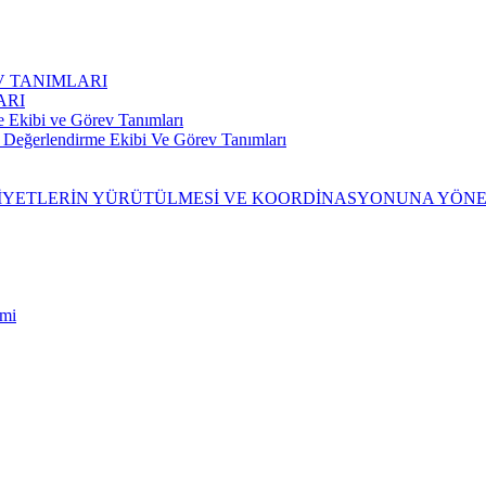
V TANIMLARI
ARI
e Ekibi ve Görev Tanımları
ri Değerlendirme Ekibi Ve Görev Tanımları
AALİYETLERİN YÜRÜTÜLMESİ VE KOORDİNASYONUNA YÖN
imi