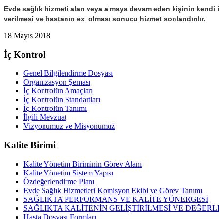
Evde sağlık hizmeti alan veya almaya devam eden kişinin kendi is
verilmesi ve hastanın ex olması sonucu hizmet sonlandırılır.
18 Mayıs 2018
İç Kontrol
Genel Bilgilendirme Dosyası
Organizasyon Şeması
İç Kontrolün Amaçları
İç Kontrolün Standartları
İç Kontrolün Tanımı
İlgili Mevzuat
Vizyonumuz ve Misyonumuz
Kalite Birimi
Kalite Yönetim Biriminin Görev Alanı
Kalite Yönetim Sistem Yapısı
Özdeğerlendirme Planı
Evde Sağlık Hizmetleri Komisyon Ekibi ve Görev Tanımı
SAĞLIKTA PERFORMANS VE KALİTE YÖNERGESİ
SAĞLIKTA KALİTENİN GELİŞTİRİLMESİ VE DEĞERLE
Hasta Dosyası Formları